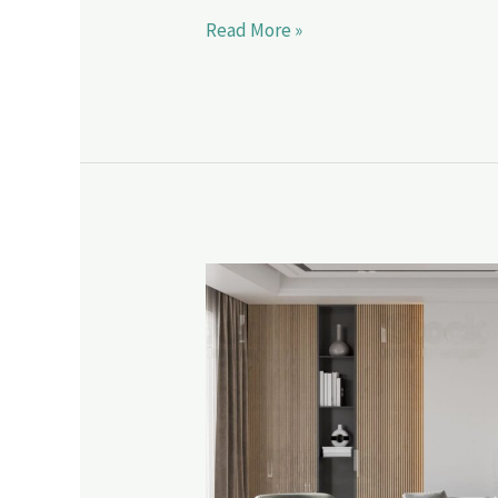
Read More »
Qué
es
decluttering?